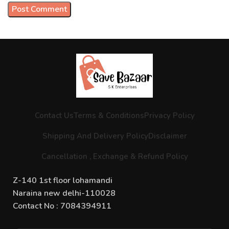
Contact Us
Terms & Conditions
Privacy Policy
Shipping And Delivery Policy
Disclaimer
Cancellation , Exchange & Refund Policy
Z-140 1st floor lohamandi
Naraina new delhi-110028
Contact No : 7084394911